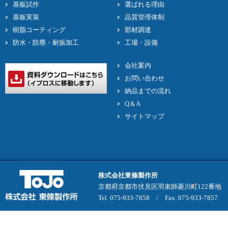
基板試作
選ばれる理由
基板実装
品質管理体制
樹脂コーティング
部材調達
防水・防塵・耐振加工
工場・設備
会社案内
お問い合わせ
納品までの流れ
Q＆A
サイトマップ
株式会社東條製作所
京都府京都市伏見区羽束師菱川町122番地
Tel. 075-933-7858 / Fax. 075-933-7857