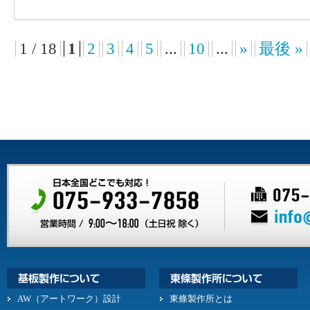
1 / 18
1
2
3
4
5
...
10
...
»
最後 »
AW（アートワーク）設計
東條製作所とは