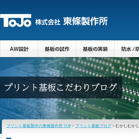
プリント基板製作の東條製作所 TOP
>
プリント基板ブログ
> むかしむか