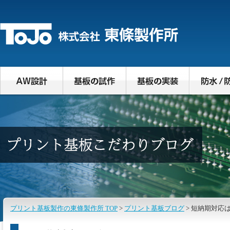
プリント基板製作の東條製作所 TOP
>
プリント基板ブログ
> 短納期対応